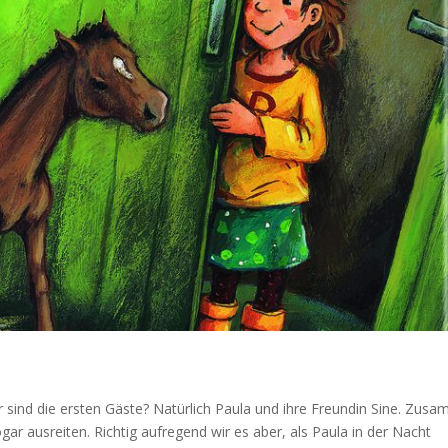
r sind die ersten Gäste? Natürlich Paula und ihre Freundin Sine. Zus
gar ausreiten. Richtig aufregend wir es aber, als Paula in der Nacht