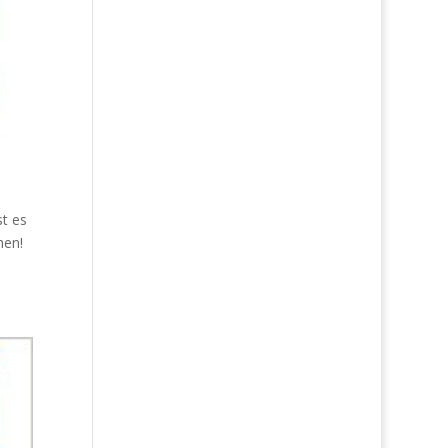
st es
hen!