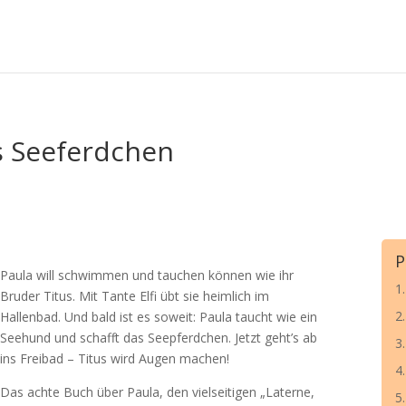
s Seeferdchen
P
Paula will schwimmen und tauchen können wie ihr
1.
Bruder Titus. Mit Tante Elfi übt sie heimlich im
2
Hallenbad. Und bald ist es soweit: Paula taucht wie ein
Seehund und schafft das Seepferdchen. Jetzt geht’s ab
3
ins Freibad – Titus wird Augen machen!
4
Das achte Buch über Paula, den vielseitigen „Laterne,
5