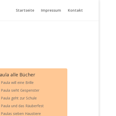
Startseite
Impressum
Kontakt
aula alle Bücher
 Paula will eine Brille
. Paula sieht Gespenster
. Paula geht zur Schule
. Paula und das Räuberfest
. Paulas sieben Haustiere