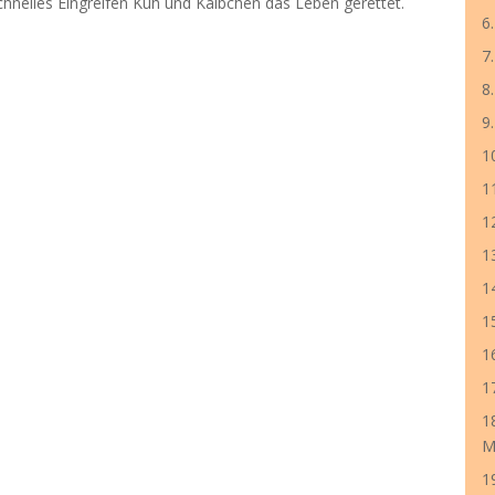
schnelles Eingreifen Kuh und Kälbchen das Leben gerettet.
6
7
8
9
1
1
1
1
1
1
1
1
1
M
1