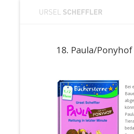
18. Paula/Ponyhof
Bei 
Baue
abge
könn
Paul
Tier
beda