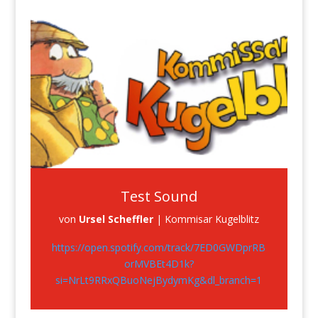
Test Sound
von
Ursel Scheffler
|
Kommisar Kugelblitz
https://open.spotify.com/track/7ED0GWDprRB
orMVBEt4D1k?
si=NrLt9RRxQBuoNejBydymKg&dl_branch=1