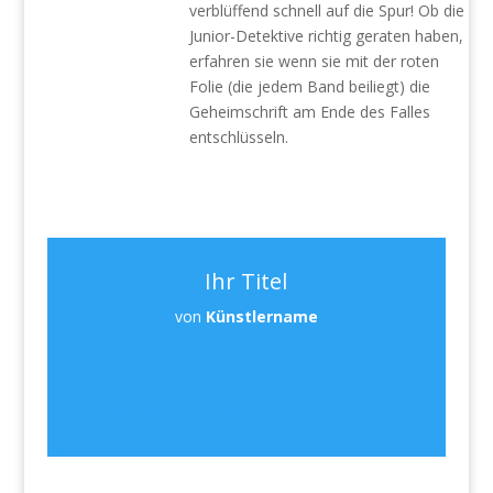
verblüffend schnell auf die Spur! Ob die
Junior-Detektive richtig geraten haben,
erfahren sie wenn sie mit der roten
Folie (die jedem Band beiliegt) die
Geheimschrift am Ende des Falles
entschlüsseln.
Ihr Titel
von
Künstlername
https://open.spotify.com/track/7ED0GWDprRB
orMVBEt4D1k?
si=NrLt9RRxQBuoNejBydymKg&dl_branch=1