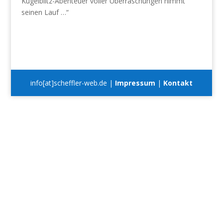
Kugelblitz-Abenteuer voller Überraschungen nimmt
seinen Lauf …“
info[at]scheffler-web.de |
Impressum
|
Kontakt