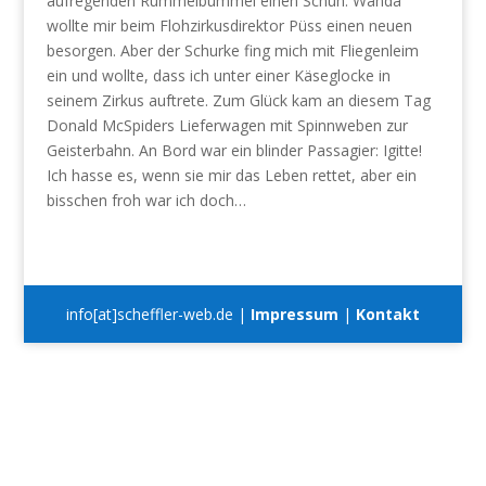
aufregenden Rummelbummel einen Schuh. Wanda
wollte mir beim Flohzirkusdirektor Püss einen neuen
besorgen. Aber der Schurke fing mich mit Fliegenleim
ein und wollte, dass ich unter einer Käseglocke in
seinem Zirkus auftrete. Zum Glück kam an diesem Tag
Donald McSpiders Lieferwagen mit Spinnweben zur
Geisterbahn. An Bord war ein blinder Passagier: Igitte!
Ich hasse es, wenn sie mir das Leben rettet, aber ein
bisschen froh war ich doch…
info[at]scheffler-web.de |
Impressum
|
Kontakt